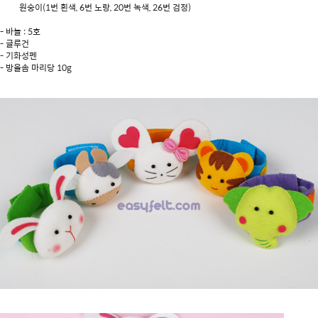
원숭이(1번 흰색, 6번 노랑, 20번 녹색, 26번 검정)
- 바늘 : 5호
- 글루건
- 기화성펜
- 방울솜 마리당 10g