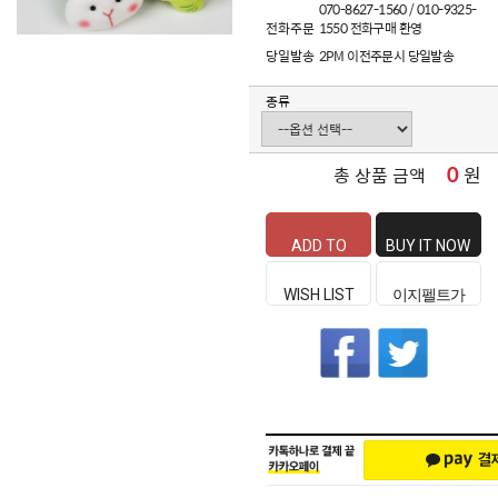
070-8627-1560 / 010-9325-
전화주문
1550 전화구매 환영
당일발송
2PM 이전주문시 당일발송
종류
0
원
총 상품 금액
ADD TO
BUY IT NOW
CART
WISH LIST
이지펠트가
좋은 이유