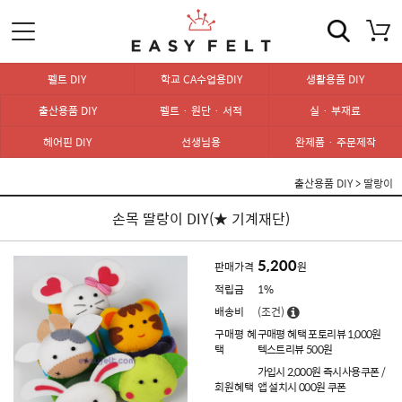
펠트 DIY
학교 CA수업용DIY
생활용품 DIY
출산용품 DIY
펠트 · 원단 · 서적
실 · 부재료
헤어핀 DIY
선생님용
완제품 · 주문제작
출산용품 DIY
>
딸랑이
손목 딸랑이 DIY(★ 기계재단)
5,200
판매가격
원
적립금
1%
배송비
(조건)
구매평 혜
구매평 혜택 포토리뷰 1,000원
택
텍스트리뷰 500원
가입시 2,000원 즉시사용쿠폰 /
회원혜택
앱 설치시 000원 쿠폰