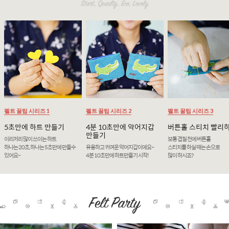
펠트 꿀팁 시리즈 1
펠트 꿀팁 시리즈 2
펠트 꿀팁 시리즈 3
5초만에 하트 만들기
4분 10초만에 악어지갑
버튼홀 스티치 빨리
만들기
이리저리 많이 쓰이는 하트
보통 겹칠 천에 버튼홀
하나는 20초, 하나는 5초만에 만들수
유용하고 귀여운 악어지갑이에요~
스티치를 하실 때는 손으로
있어요~
4분 10초만에 하트만들기 시작!
많이 하시죠?