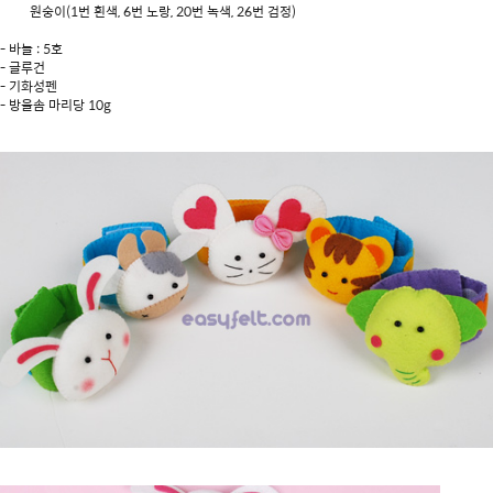
원숭이(1번 흰색, 6번 노랑, 20번 녹색, 26번 검정)
- 바늘 : 5호
- 글루건
- 기화성펜
- 방울솜 마리당 10g