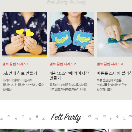
펠트 꿀팁 시리즈 1
펠트 꿀팁 시리즈 2
펠트 꿀팁 시리즈 3
5초만에 하트 만들기
4분 10초만에 악어지갑
버튼홀 스티치 빨리
만들기
이리저리 많이 쓰이는 하트
보통 겹칠 천에 버튼홀
하나는 20초, 하나는 5초만에 만들수
유용하고 귀여운 악어지갑이에요~
스티치를 하실 때는 손으로
있어요~
4분 10초만에 하트만들기 시작!
많이 하시죠?