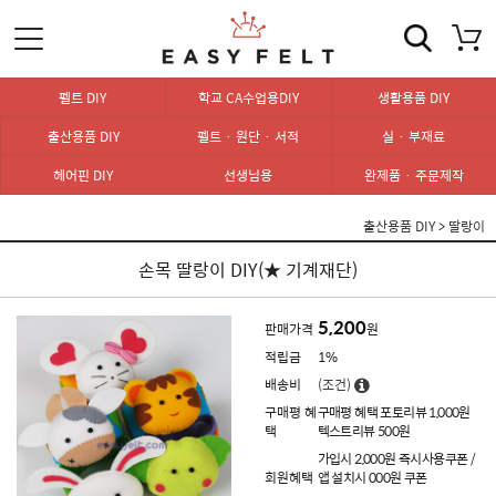
펠트 DIY
학교 CA수업용DIY
생활용품 DIY
출산용품 DIY
펠트 · 원단 · 서적
실 · 부재료
헤어핀 DIY
선생님용
완제품 · 주문제작
출산용품 DIY
>
딸랑이
손목 딸랑이 DIY(★ 기계재단)
5,200
판매가격
원
적립금
1%
배송비
(조건)
구매평 혜
구매평 혜택 포토리뷰 1,000원
택
텍스트리뷰 500원
가입시 2,000원 즉시사용쿠폰 /
회원혜택
앱 설치시 000원 쿠폰