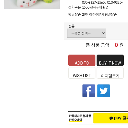
070-8627-1560 / 010-9325-
전화주문
1550 전화구매 환영
당일발송
2PM 이전주문시 당일발송
종류
0
원
총 상품 금액
ADD TO
BUY IT NOW
CART
WISH LIST
이지펠트가
좋은 이유