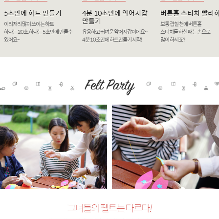
5초만에 하트 만들기
4분 10초만에 악어지갑
버튼홀 스티치 빨리
만들기
이리저리 많이 쓰이는 하트
보통 겹칠 천에 버튼홀
하나는 20초, 하나는 5초만에 만들수
유용하고 귀여운 악어지갑이에요~
스티치를 하실 때는 손으로
있어요~
4분 10초만에 하트만들기 시작!
많이 하시죠?