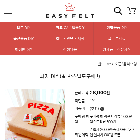
펠트 DIY
학교 CA수업용DIY
생활용품 DIY
출산용품 DIY
펠트 · 원단 · 서적
실 · 부재료
헤어핀 DIY
선생님용
완제품 · 주문제작
펠트 DIY
>
소꼽/음식모형
피자 DIY (★ 박스별도구매 !)
28,000
판매가격
원
적립금
1%
배송비
(조건)
구매평 혜
구매평 혜택 포토리뷰 1,000원
택
텍스트리뷰 500원
가입시 2,000원 즉시사용쿠폰 /
회원혜택
앱 설치시 000원 쿠폰