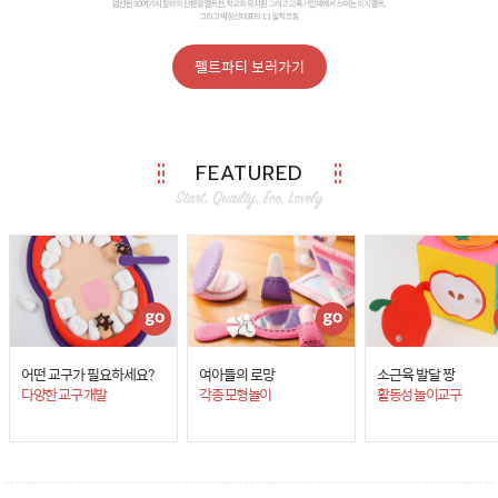
펠트파티 보러가기
FEATURED
어떤 교구가 필요하세요?
여아들의 로망
소근육 발달 짱
다양한 교구 개발
각종 모형놀이
활동성 놀이교구