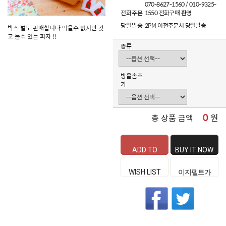
070-8627-1560 / 010-9325-
전화주문
1550 전화구매 환영
당일발송
2PM 이전주문시 당일발송
박스 별도 판매합니다 먹을수 없지만 갖
고 놀수 있는 피자 !!
종류
방울솜추
가
0
원
총 상품 금액
ADD TO
BUY IT NOW
CART
WISH LIST
이지펠트가
좋은 이유