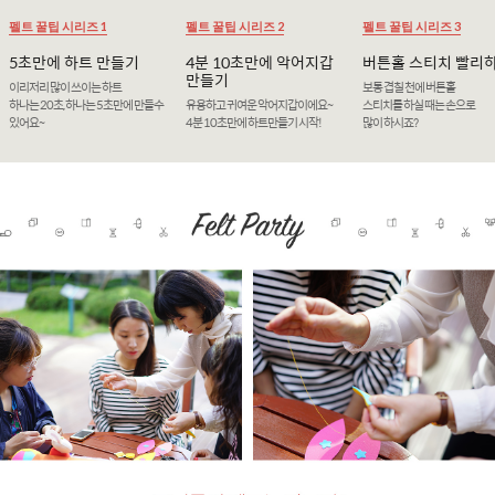
펠트 꿀팁 시리즈 1
펠트 꿀팁 시리즈 2
펠트 꿀팁 시리즈 3
5초만에 하트 만들기
4분 10초만에 악어지갑
버튼홀 스티치 빨리
만들기
이리저리 많이 쓰이는 하트
보통 겹칠 천에 버튼홀
하나는 20초, 하나는 5초만에 만들수
유용하고 귀여운 악어지갑이에요~
스티치를 하실 때는 손으로
있어요~
4분 10초만에 하트만들기 시작!
많이 하시죠?