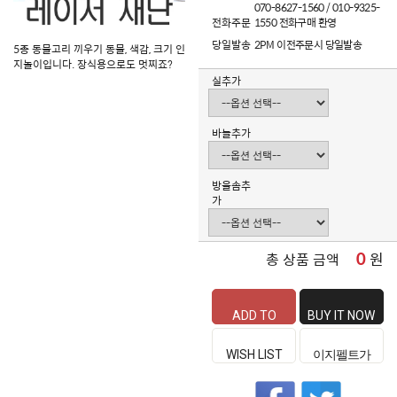
070-8627-1560 / 010-9325-
전화주문
1550 전화구매 환영
당일발송
2PM 이전주문시 당일발송
5종 동물고리 끼우기 동물, 색감, 크기 인
지놀이입니다. 장식용으로도 멋찌죠?
실추가
바늘추가
방울솜추
가
0
원
총 상품 금액
ADD TO
BUY IT NOW
CART
WISH LIST
이지펠트가
좋은 이유