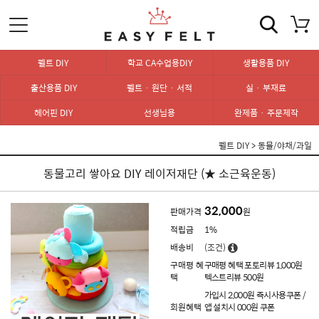
펠트 DIY
학교 CA수업용DIY
생활용품 DIY
출산용품 DIY
펠트 · 원단 · 서적
실 · 부재료
헤어핀 DIY
선생님용
완제품 · 주문제작
펠트 DIY
>
동물/야채/과일
동물고리 쌓아요 DIY 레이저재단 (★ 소근육운동)
32,000
판매가격
원
적립금
1%
배송비
(조건)
구매평 혜
구매평 혜택 포토리뷰 1,000원
택
텍스트리뷰 500원
가입시 2,000원 즉시사용쿠폰 /
회원혜택
앱 설치시 000원 쿠폰