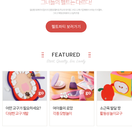
펠트파티 보러가기
FEATURED
어떤 교구가 필요하세요?
여아들의 로망
소근육 발달 짱
다양한 교구 개발
각종 모형놀이
활동성 놀이교구