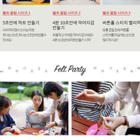
펠트 꿀팁 시리즈 1
펠트 꿀팁 시리즈 2
펠트 꿀팁 시리즈 3
5초만에 하트 만들기
4분 10초만에 악어지갑
버튼홀 스티치 빨리
만들기
이리저리 많이 쓰이는 하트
보통 겹칠 천에 버튼홀
하나는 20초, 하나는 5초만에 만들수
유용하고 귀여운 악어지갑이에요~
스티치를 하실 때는 손으로
있어요~
4분 10초만에 하트만들기 시작!
많이 하시죠?