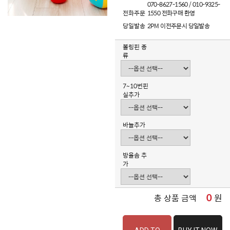
070-8627-1560 / 010-9325-
전화주문
1550 전화구매 환영
당일발송
2PM 이전주문시 당일발송
볼링핀 종
류
7~10번핀
실추가
바늘추가
방울솜 추
가
0
원
총 상품 금액