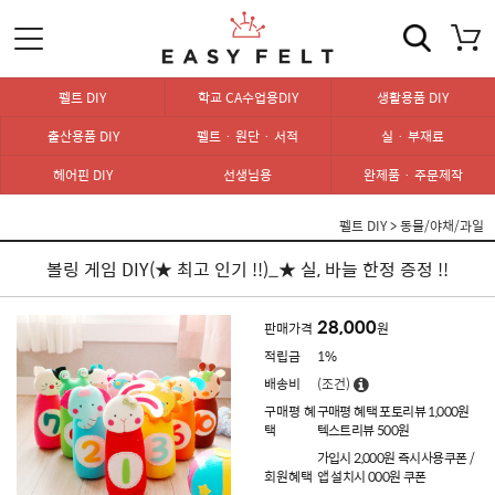
펠트 DIY
학교 CA수업용DIY
생활용품 DIY
출산용품 DIY
펠트 · 원단 · 서적
실 · 부재료
헤어핀 DIY
선생님용
완제품 · 주문제작
펠트 DIY
>
동물/야채/과일
볼링 게임 DIY(★ 최고 인기 !!)_★ 실, 바늘 한정 증정 !!
28,000
판매가격
원
적립금
1%
배송비
(조건)
구매평 혜
구매평 혜택 포토리뷰 1,000원
택
텍스트리뷰 500원
가입시 2,000원 즉시사용쿠폰 /
회원혜택
앱 설치시 000원 쿠폰