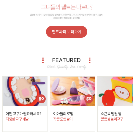
펠트파티 보러가기
FEATURED
어떤 교구가 필요하세요?
여아들의 로망
소근육 발달 짱
다양한 교구 개발
각종 모형놀이
활동성 놀이교구