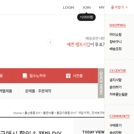
즐겨찾기
+
LOGIN
JOIN
MYPAGE
CART (
+2000원
SHOPPING
마이쇼핑
장바구니
배송조회
CS CENTER
용
필수노하우
사은품
개인결제창
공지사항
문의하기
계별제품
완제품 · 주문제작
자주묻는질문
Home
>
출산용품 DIY
>
돌준비물
> 돌잡이용품 DIY(* 개당가격)_전세트구매시 할인 & 쟁반 DIY 증정 !
COMMUNITY
구매후기
구매시 할인 & 쟁반 DIY
솜씨자랑
TODAY VIEW