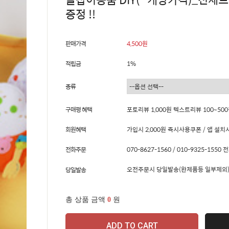
증정 !!
판매가격
4,500원
적립금
1%
종류
구매평 혜택
포토리뷰 1,000원 텍스트리뷰 100~50
회원혜택
가입시 2,000원 즉시사용쿠폰 / 앱 설치시
전화주문
070-8627-1560 / 010-9325-15
오전주문시 당일발송(완제품등 일부제외)
당일발송
총 상품 금액
0
원
ADD TO CART