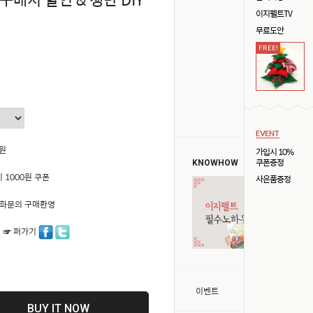
이지펠트TV
무료도안
FREE!
EVENT
0원
가입시 10%
쿠폰증정
KNOWHOW
 1000원 쿠폰
사은품증정
50 전화문의 구매환영
 ☞ 퍼가기
>
이벤트
BUY IT NOW