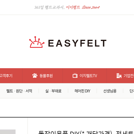
고객후기
동물후원
이지펠트TV
기업전
펠트 · 원단 · 서적
실 · 부재료
헤어핀 DIY
선생님용
단
돌잡이용품 DIY(* 개당가격)_전세트