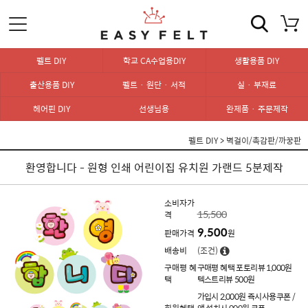
펠트 DIY
학교 CA수업용DIY
생활용품 DIY
출산용품 DIY
펠트 · 원단 · 서적
실 · 부재료
헤어핀 DIY
선생님용
완제품 · 주문제작
펠트 DIY
>
벽걸이/촉감판/까꿍판
환영합니다 - 원형 인쇄 어린이집 유치원 가랜드 5분제작
소비자가
15,500
격
9,500
판매가격
원
배송비
(조건)
구매평 혜
구매평 혜택 포토리뷰 1,000원
택
텍스트리뷰 500원
가입시 2,000원 즉시사용쿠폰 /