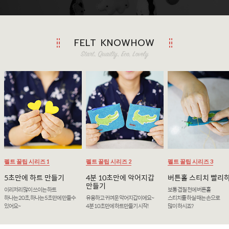
FELT KNOWHOW
펠트 꿀팁 시리즈 1
펠트 꿀팁 시리즈 2
펠트 꿀팁 시리즈 3
5초만에 하트 만들기
4분 10초만에 악어지갑
버튼홀 스티치 빨리
만들기
이리저리 많이 쓰이는 하트
보통 겹칠 천에 버튼홀
하나는 20초, 하나는 5초만에 만들수
유용하고 귀여운 악어지갑이에요~
스티치를 하실 때는 손으로
있어요~
4분 10초만에 하트만들기 시작!
많이 하시죠?