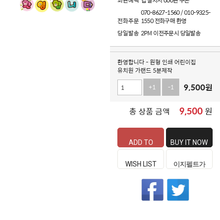
회원혜택
앱 설치시 000원 쿠폰
070-8627-1560 / 010-9325-
전화주문
1550 전화구매 환영
당일발송
2PM 이전주문시 당일발송
환영합니다 - 원형 인쇄 어린이집
유치원 가랜드 5분제작
9,500
원
+1
-1
9,500
원
총 상품 금액
ADD TO
BUY IT NOW
CART
WISH LIST
이지펠트가
좋은 이유