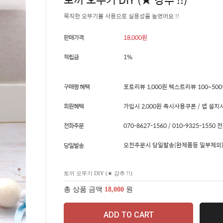
묵직한 오뚜기볼 사용으로 실용성을 높였어요 !!
판매가격
18,000
원
적립금
1%
구매평 혜택
포토리뷰 1,000원 텍스트리뷰 100~50
회원혜택
가입시 2,000원 즉시사용쿠폰 / 앱 설치시
전화주문
070-8627-1560 / 010-9325-15
오전주문시 당일발송(완제품등 일부제외)
당일발송
토끼 오뚜기 DIY (★ 강추 !!)
총 상품 금액
18,000
원
ADD TO CART