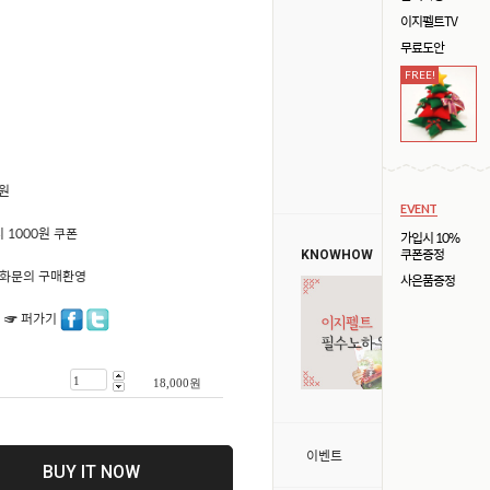
이지펠트TV
무료도안
FREE!
0원
EVENT
 1000원 쿠폰
가입시 10%
쿠폰증정
KNOWHOW
50 전화문의 구매환영
사은품증정
 ☞ 퍼가기
18,000
원
>
이벤트
BUY IT NOW