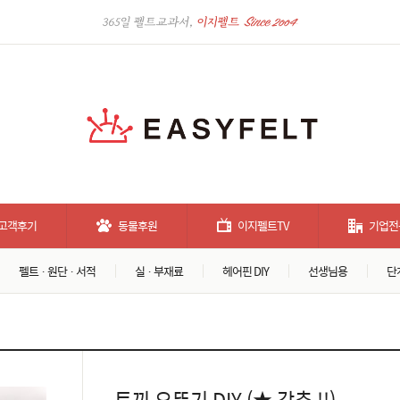
고객후기
동물후원
이지펠트TV
기업전
펠트 · 원단 · 서적
실 · 부재료
헤어핀 DIY
선생님용
단
토끼 오뚜기 DIY (★ 강추 !!)