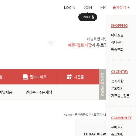
즐겨찾기
+
LOGIN
JOIN
MYPAGE
CART (
+2000원
SHOPPING
마이쇼핑
장바구니
배송조회
CS CENTER
용
필수노하우
사은품
개인결제창
공지사항
문의하기
계별제품
완제품 · 주문제작
자주묻는질문
Home
>
출산용품 DIY
>
오뚜기
> 토끼 오뚜기 DIY (★ 강추 !
COMMUNITY
구매후기
솜씨자랑
TODAY VIEW