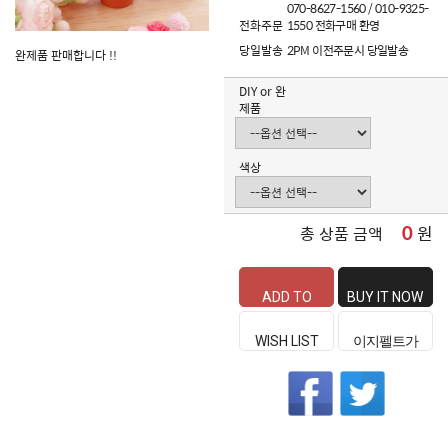
070-8627-1560 / 010-9325-
전화주문
1550 전화구매 환영
당일발송
2PM 이전주문시 당일발송
완제품 판매합니다 !!
DIY or 완
제품
색상
0
원
총 상품 금액
ADD TO
BUY IT NOW
CART
WISH LIST
이지펠트가
좋은 이유