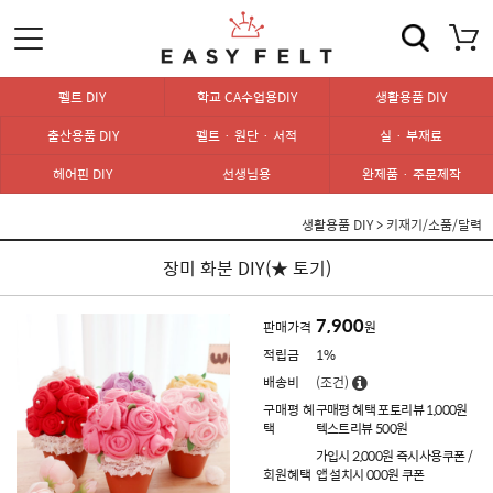
펠트 DIY
학교 CA수업용DIY
생활용품 DIY
출산용품 DIY
펠트 · 원단 · 서적
실 · 부재료
헤어핀 DIY
선생님용
완제품 · 주문제작
생활용품 DIY
>
키재기/소품/달력
장미 화분 DIY(★ 토기)
7,900
판매가격
원
적립금
1%
배송비
(조건)
구매평 혜
구매평 혜택 포토리뷰 1,000원
택
텍스트리뷰 500원
가입시 2,000원 즉시사용쿠폰 /
회원혜택
앱 설치시 000원 쿠폰