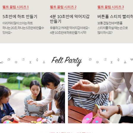
펠트 꿀팁 시리즈 1
펠트 꿀팁 시리즈 2
펠트 꿀팁 시리즈 3
5초만에 하트 만들기
4분 10초만에 악어지갑
버튼홀 스티치 빨리
만들기
이리저리 많이 쓰이는 하트
보통 겹칠 천에 버튼홀
하나는 20초, 하나는 5초만에 만들수
유용하고 귀여운 악어지갑이에요~
스티치를 하실 때는 손으로
있어요~
4분 10초만에 하트만들기 시작!
많이 하시죠?