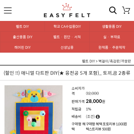
펠트 DIY
학교 CA수업용DIY
생활용품 DIY
출산용품 DIY
펠트 · 원단 · 서적
실 · 부재료
헤어핀 DIY
선생님용
완제품 · 주문제작
펠트 DIY
>
벽걸이/촉감판/까꿍판
(할인 !!) 애니멀 다트판 DIY(★ 융천공 5개 포함)_ 토끼,곰 2종류
소비자가
32,000
격
28,000
판매가격
원
적립금
1%
배송비
(조건)
구매평 혜
구매평 혜택 포토리뷰 1,000원
택
텍스트리뷰 500원