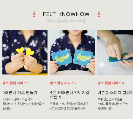
FELT KNOWHOW
펠트 꿀팁 시리즈 1
펠트 꿀팁 시리즈 2
펠트 꿀팁 시리즈 3
5초만에 하트 만들기
4분 10초만에 악어지갑
버튼홀 스티치 빨리
만들기
이리저리 많이 쓰이는 하트
보통 겹칠 천에 버튼홀
하나는 20초, 하나는 5초만에 만들수
유용하고 귀여운 악어지갑이에요~
스티치를 하실 때는 손으로
있어요~
4분 10초만에 하트만들기 시작!
많이 하시죠?