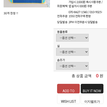
가입시 2,000원 즉시사용쿠폰 /
회원혜택
앱 설치시 000원 쿠폰
070-8627-1560 / 010-9325-
30개 한정 !!
전화주문
1550 전화구매 환영
당일발송
2PM 이전주문시 당일발송
동물종류
실
솜추가
0
원
총 상품 금액
ADD TO
BUY IT NOW
CART
WISH LIST
이지펠트가