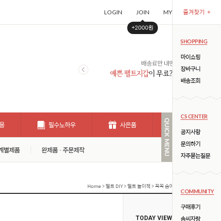
즐겨찾기
+
LOGIN
JOIN
MYPAGE
CART (
+2000원
SHOPPING
마이쇼핑
장바구니
배송조회
CS CENTER
용
필수노하우
사은품
개인결제창
공지사항
문의하기
계별제품
완제품 · 주문제작
자주묻는질문
Home
>
펠트 DIY
>
펠트 놀이책
> 꼭꼭 숨어라 DIY (★ 까꿍놀이 2탄
COMMUNITY
구매후기
솜씨자랑
TODAY VIEW