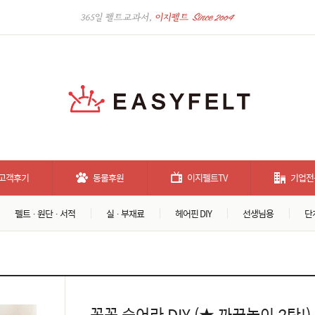
고객후기
동물후원
이지펠트TV
기업전
펠트 · 원단 · 서적
실 · 부재료
헤어핀 DIY
선생님용
단
꼭꼭 숨어라 DIY (★ 까꿍놀이 2탄!)