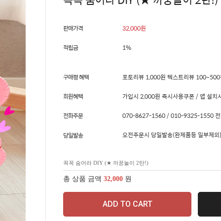
판매가격
32,000
원
적립금
1%
구매평 혜택
포토리뷰 1,000원 텍스트리뷰 100~50
회원혜택
가입시 2,000원 즉시사용쿠폰 / 앱 설치시
전화주문
070-8627-1560 / 010-9325-15
오전주문시 당일발송(완제품등 일부제외)
당일발송
꼭꼭 숨어라 DIY (★ 까꿍놀이 2탄!)
총 상품 금액
32,000
원
ADD TO CART