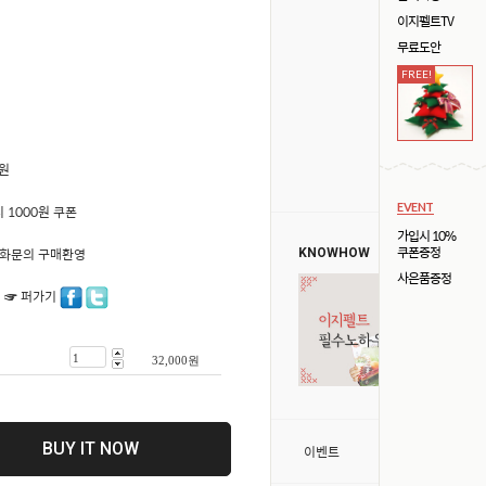
이지펠트TV
무료도안
FREE!
0원
EVENT
 1000원 쿠폰
가입시 10%
쿠폰증정
50 전화문의 구매환영
KNOWHOW
사은품증정
 ☞ 퍼가기
32,000
원
BUY IT NOW
>
이벤트