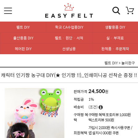
펠트 DIY
학교 CA수업용DIY
생활용품 DIY
출산용품 DIY
펠트 · 원단 · 서적
실 · 부재료
헤어핀 DIY
선생님용
완제품 · 주문제작
펠트 DIY
>
놀이완구
캐릭터 인기짱 농구대 DIY(★ 인기짱 !!)_인쇄미니공 선착순 증정 !!
24,500
판매가격
원
적립금
1%
배송비
(조건)
구매평 혜
구매평 혜택 포토리뷰 1,000원
택
텍스트리뷰 500원
가입시 2,000원 즉시사용쿠폰 /
회원혜택
앱 설치시 000원 쿠폰