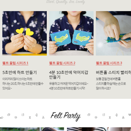
펠트 꿀팁 시리즈 1
펠트 꿀팁 시리즈 2
펠트 꿀팁 시리즈 3
5초만에 하트 만들기
4분 10초만에 악어지갑
버튼홀 스티치 빨리
만들기
이리저리 많이 쓰이는 하트
보통 겹칠 천에 버튼홀
하나는 20초, 하나는 5초만에 만들수
유용하고 귀여운 악어지갑이에요~
스티치를 하실 때는 손으로
있어요~
4분 10초만에 하트만들기 시작!
많이 하시죠?