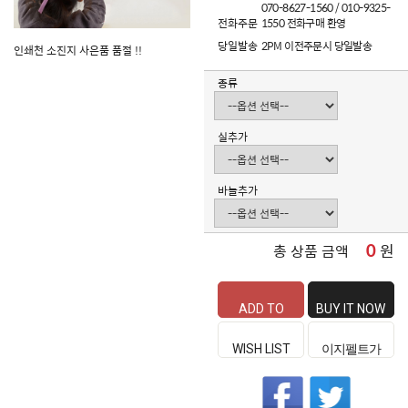
070-8627-1560 / 010-9325-
전화주문
1550 전화구매 환영
당일발송
2PM 이전주문시 당일발송
인쇄천 소진지 사은품 품절 !!
종류
실추가
바늘추가
0
원
총 상품 금액
ADD TO
BUY IT NOW
CART
WISH LIST
이지펠트가
좋은 이유