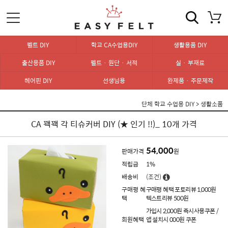
펠트 DIY
학교 CA수업용DIY
생활용품 DIY
출산용품 DIY
펠트 · 원단 · 서적
실 · 부재료
헤어핀 DIY
선생님용
완제품 · 주문제작
단체 학교 수업용 DIY
>
생활소품
CA 꽥꽥 각 티슈커버 DIY (★ 인기 !!)_ 10개 가격
54,000
판매가격
원
적립금
1%
배송비
(조건)
구매평 혜
구매평 혜택 포토리뷰 1,000원
택
텍스트리뷰 500원
가입시 2,000원 즉시사용쿠폰 /
회원혜택
앱 설치시 000원 쿠폰