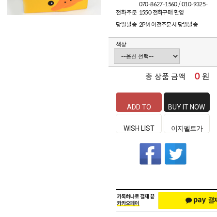
070-8627-1560 / 010-9325-
전화주문
1550 전화구매 환영
당일발송
2PM 이전주문시 당일발송
색상
0
원
총 상품 금액
ADD TO
BUY IT NOW
CART
WISH LIST
이지펠트가
좋은 이유