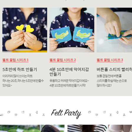
펠트 꿀팁 시리즈 1
펠트 꿀팁 시리즈 2
펠트 꿀팁 시리즈 3
5초만에 하트 만들기
4분 10초만에 악어지갑
버튼홀 스티치 빨리
만들기
이리저리 많이 쓰이는 하트
보통 겹칠 천에 버튼홀
하나는 20초, 하나는 5초만에 만들수
유용하고 귀여운 악어지갑이에요~
스티치를 하실 때는 손으로
있어요~
4분 10초만에 하트만들기 시작!
많이 하시죠?