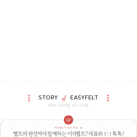
STORY
EASYFELT