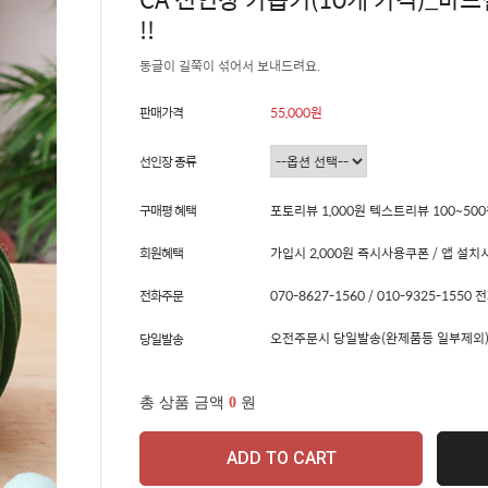
!!
동글이 길쭉이 섞어서 보내드려요.
판매가격
55,000원
선인장 종류
구매평 혜택
포토리뷰 1,000원 텍스트리뷰 100~50
회원혜택
가입시 2,000원 즉시사용쿠폰 / 앱 설치시
전화주문
070-8627-1560 / 010-9325-15
오전주문시 당일발송(완제품등 일부제외)
당일발송
총 상품 금액
0
원
ADD TO CART