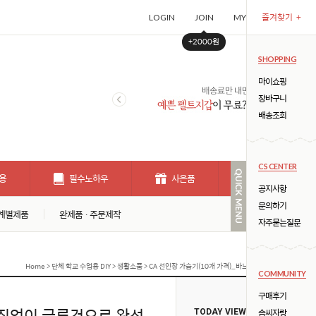
즐겨찾기
+
LOGIN
JOIN
MYPAGE
CART (
+2000원
SHOPPING
마이쇼핑
장바구니
배송조회
CS CENTER
용
필수노하우
사은품
개인결제창
공지사항
문의하기
계별제품
완제품 · 주문제작
자주묻는질문
Home
>
단체 학교 수업용 DIY
>
생활소품
> CA 선인장 가습기(10개 가격)_바느질없이 글루건으로 완성 !
COMMUNITY
구매후기
느질없이 글루건으로 완성
솜씨자랑
TODAY VIEW