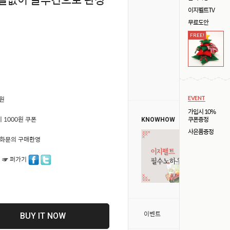
이지펠트TV
무료도안
FREE!
0원
EVENT
가입시 10%
 1000원 쿠폰
쿠폰증정
KNOWHOW
사은품증정
50 전화문의 구매환영
 ☞ 퍼가기
>
이벤트
BUY IT NOW