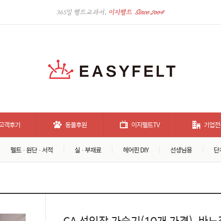
고객후기
동물후원
이지펠트TV
기업전
펠트 · 원단 · 서적
실 · 부재료
헤어핀 DIY
선생님용
단
CA 선인장 가습기(10개 가격)_바