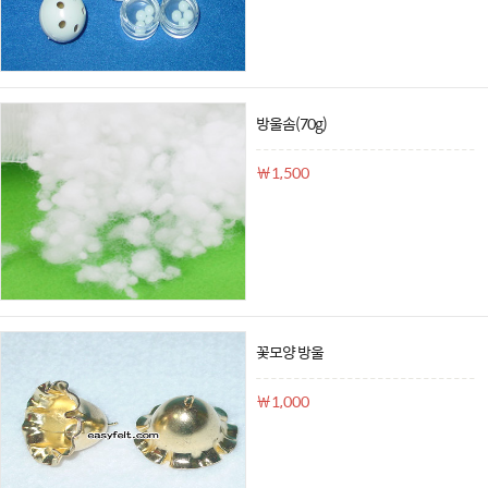
방울솜(70g)
￦1,500
꽃모양 방울
￦1,000