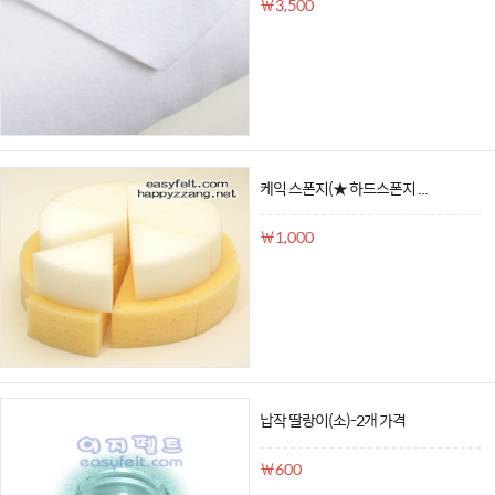
￦3,500
케익 스폰지(★ 하드스폰지 ...
￦1,000
납작 딸랑이(소)-2개 가격
￦600