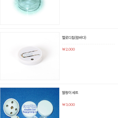
멜로디칩(람바다)
￦2,000
딸랑이 세트
￦3,000