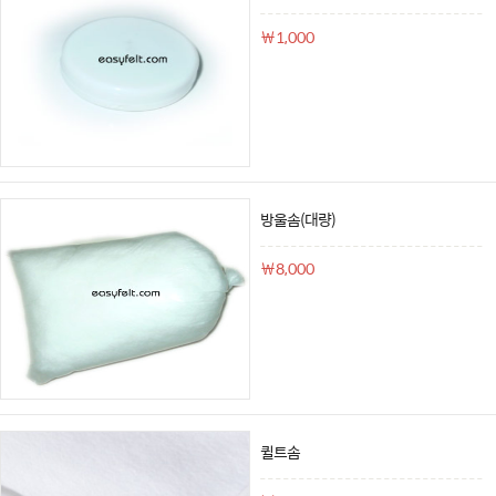
￦1,000
방울솜(대량)
￦8,000
퀼트솜