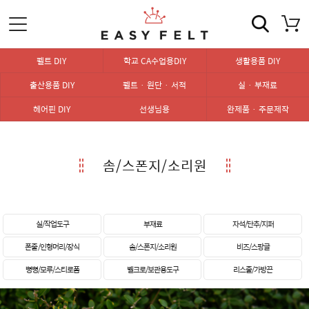
펠트 DIY
학교 CA수업용DIY
생활용품 DIY
출산용품 DIY
펠트 · 원단 · 서적
실 · 부재료
헤어핀 DIY
선생님용
완제품 · 주문제작
솜/스폰지/소리원
실/작업도구
부재료
자석/단추/지퍼
폰줄 /인형머리/장식
솜/스폰지/소리원
비즈/스팡글
뼝뼝/모루/스티로폼
벨크로/보관용도구
리스줄/가방끈