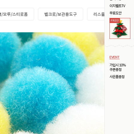
이지펠트TV
무료도안
뼝/모루/스티로폼
벨크로/보관용도구
리스줄/가방끈
FREE!
EVENT
가입시 10%
쿠폰증정
사은품증정