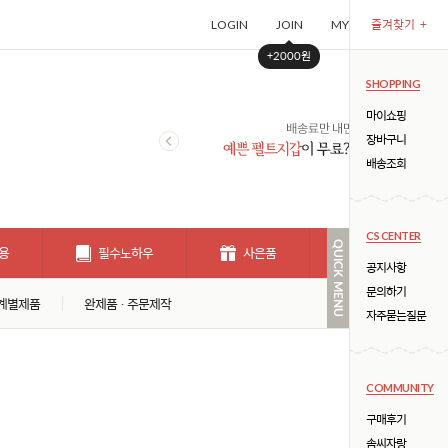
즐겨찾기
+
LOGIN
JOIN
MYPAGE
CART (
+2000원
SHOPPING
마이쇼핑
장바구니
배송조회
CS CENTER
용
필수노하우
사은품
개인결제창
공지사항
문의하기
계별제품
완제품 · 주문제작
자주묻는질문
COMMUNITY
구매후기
솜씨자랑