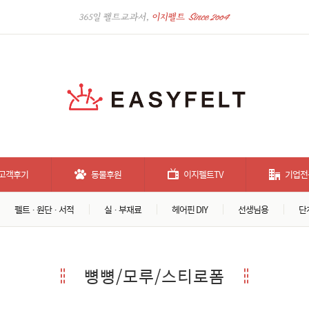
고객후기
동물후원
이지펠트TV
기업전
펠트 · 원단 · 서적
실 · 부재료
헤어핀 DIY
선생님용
단
뼝뼝/모루/스티로폼