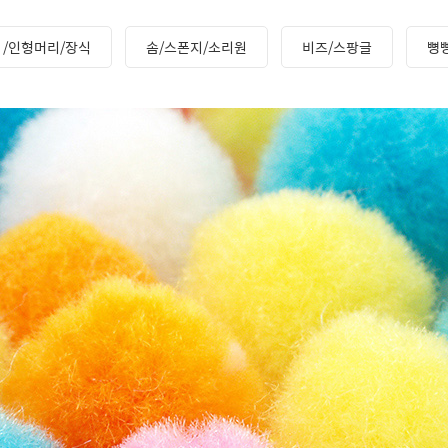
 /인형머리/장식
솜/스폰지/소리원
비즈/스팡글
뼝