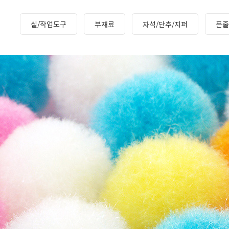
실/작업도구
부재료
자석/단추/지퍼
폰줄