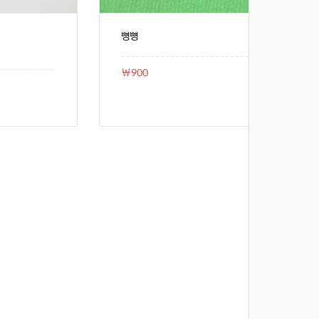
뼝뼝
￦900