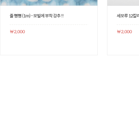
줄 뼝뼝 (1m) - 모빌에 부착 강추 !!
세모루 12칼
￦2,000
￦2,000