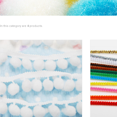
In this category are
4
products.