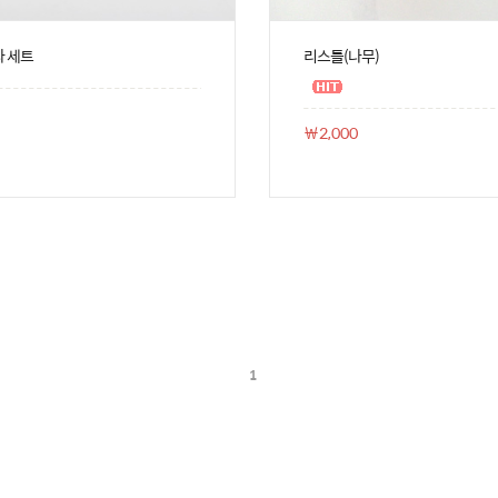
라 세트
리스틀(나무)
￦2,000
1