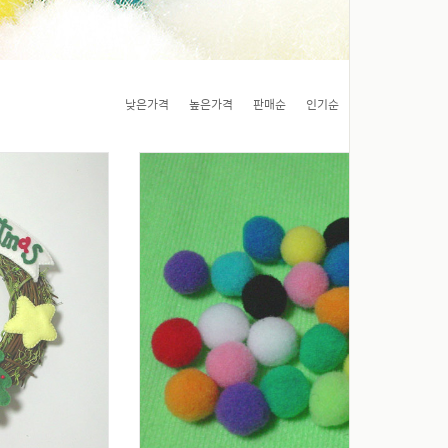
낮은가격
높은가격
판매순
인기순
제품명
제조사