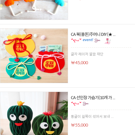
CA 복(용돈)주머니 DIY (★ ...
글자 레이저 깔끔 재단
￦45,000
CA 선인장 가습기(10개 가 ...
동글이 길쭉이 섞어서 보내 ...
￦55,000