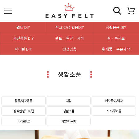
펠트 DIY
학교 CA수업용DIY
생활용품 DIY
출산용품 DIY
펠트 · 원단 · 서적
실 · 부재료
헤어핀 DIY
선생님용
완제품 · 주문제작
생활소품
필통/학교용품
지갑
메모꽂이/액자
장식인형/이어캡
생활소품
시계/주차중
머리핀/ 끈
가방/파우치