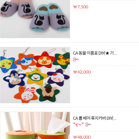
￦7,500
CA 동물 이름표 DIY(★ 기 ...
￦42,000
CA 롤 베어 휴지커버 DIY( ...
￦48,000