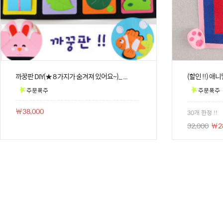
까꿍판 DIY(★ 8 가지가 숨겨져 있어요~)_ ...
(할인 !!) 애니
￦38,000
30개 한정 !!
32,000
￦2