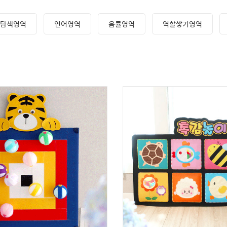
탐색영역
언어영역
음률영역
역할쌓기영역