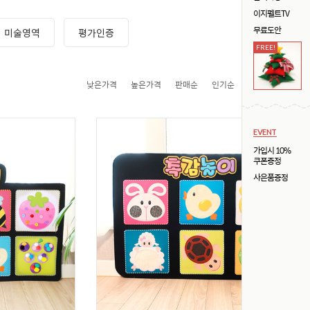
이지펠트TV
무료도안
미술영역
평가인증
FREE!
낮은가격
높은가격
판매순
인기순
제품명
제조사
EVENT
가입시 10%
쿠폰증정
사은품증정