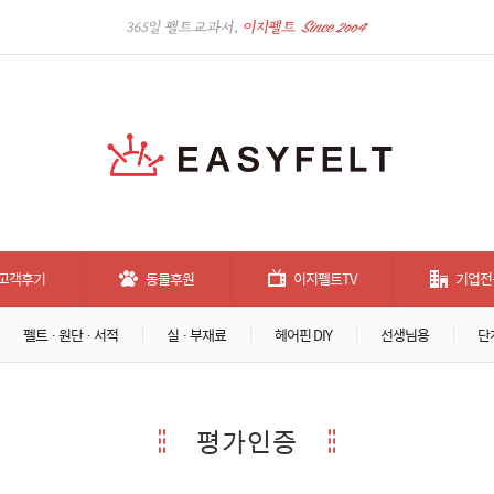
고객후기
동물후원
이지펠트TV
기업전
펠트 · 원단 · 서적
실 · 부재료
헤어핀 DIY
선생님용
단
평가인증