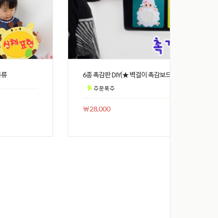
종류
6종 촉감판 DIY(★ 벽걸이 촉감보드)
￦28,000