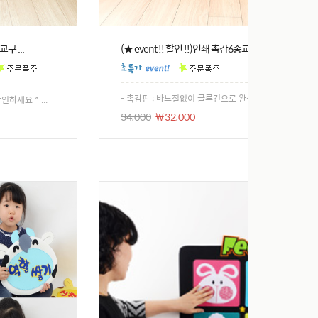
교구 ...
(★ event !! 할인 !!)인쇄 촉감6종교구 DI ...
- 촉감판 : 바느질없이 글루건으로 완성 !! - ...
하세요 ^ ...
34,000
￦32,000