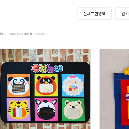
신체표현영역
감각
In this category are
8
products.