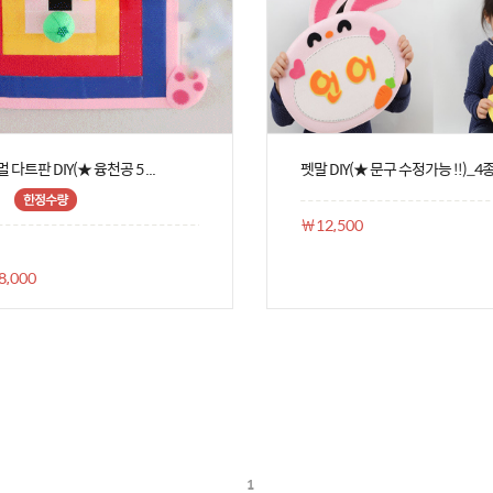
멀 다트판 DIY(★ 융천공 5 ...
펫말 DIY(★ 문구 수정가능 !!)_4
￦12,500
8,000
1