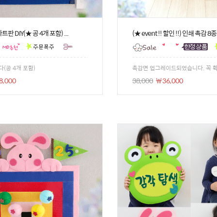
판 DIY(★ 공 4개 포함) ...
(★ event !! 할인 !!) 인쇄 촉감 8종
(공 4개 포함)
촉감면 업그레이드되었습니다. 꼭 확인
8,000
38,000
￦36,000