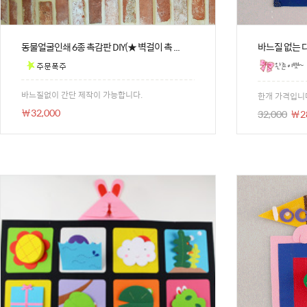
동물얼굴인쇄 6종 촉감판 DIY(★ 벽걸이 촉 ...
바느질 없는 다트
바느질없이 간단 제작이 가능합니다.
한개 가격입니다
￦32,000
32,000
￦2