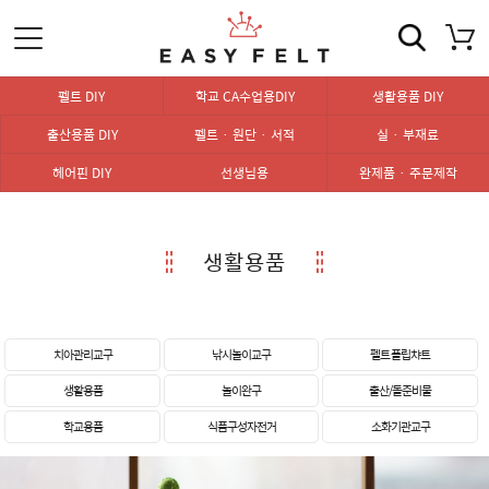
펠트 DIY
학교 CA수업용DIY
생활용품 DIY
출산용품 DIY
펠트 · 원단 · 서적
실 · 부재료
헤어핀 DIY
선생님용
완제품 · 주문제작
생활용품
치아관리교구
낚시놀이교구
펠트 플립챠트
생활용품
놀이완구
출산/돌준비물
학교용품
식품구성자전거
소화기관교구