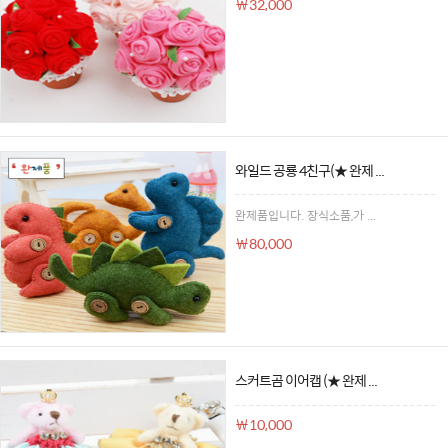
￦32,000
와일드 공룡 4친구(★ 완제 ...
완제품입니다. 장식소품,가 ...
￦80,000
스커트곰 이어캡 (★ 완제 ...
￦10,000