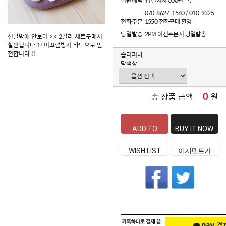
회원혜택
앱 설치시 000원 쿠폰
070-8627-1560 / 010-9325-
전화주문
1550 전화구매 환영
당일발송
2PM 이전주문시 당일발송
신발밖에 안보여 >.< 2칼라 세트구매시
할인됩니다 1! 미끄럼방지 바닥으로 안
전합니다 !!
슬리퍼바
닥색상
0
원
총 상품 금액
ADD TO
BUY IT NOW
CART
WISH LIST
이지펠트가
좋은 이유