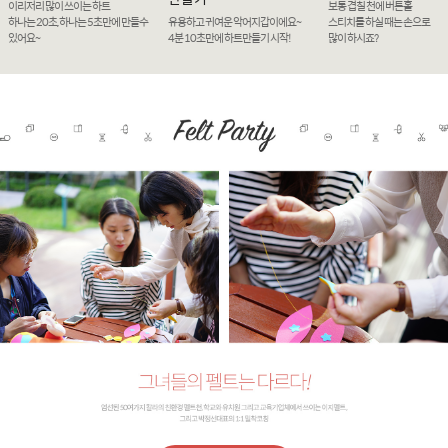
이리저리 많이 쓰이는 하트
보통 겹칠 천에 버튼홀
하나는 20초, 하나는 5초만에 만들수
유용하고 귀여운 악어지갑이에요~
스티치를 하실 때는 손으로
있어요~
4분 10초만에 하트만들기 시작!
많이 하시죠?