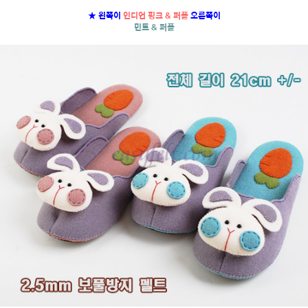
★ 왼쪽이
인디언 핑크 & 퍼플
오른쪽이
민트 & 퍼플