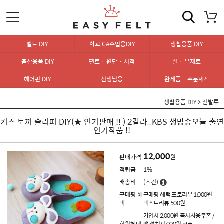
펠트 DIY
학교 CA수업용DIY
생활용품 DIY
출산용품 DIY
펠트 · 원단 · 서적
실 · 부재료
헤어핀 DIY
선생님용
완제품 · 주문제작
생활용품 DIY
>
신발류
키즈 토끼 슬리퍼 DIY(★ 인기판매 !! ) 2칼라_KBS 생방송오늘 출연
인기작품 !!
12,000
판매가격
원
적립금
1%
배송비
(조건)
구매평 혜
구매평 혜택 포토리뷰 1,000원
택
텍스트리뷰 500원
가입시 2,000원 즉시사용쿠폰 /