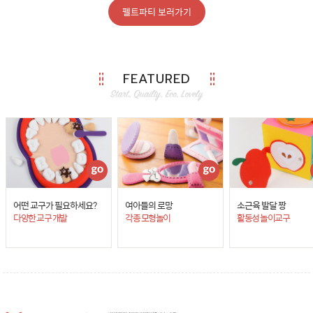
펠트파티 보러가기
FEATURED
어떤 교구가 필요하세요?
여아들의 로망
소근육 발달 짱
다양한 교구 개발
각종 모형놀이
활동성 놀이교구